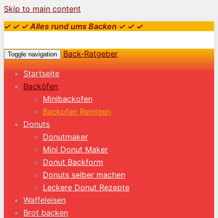
Skip to main content
✓ ✓ ✓ Alles rund ums Backen ✓ ✓ ✓
Back-Ratgeber
Toggle navigation
Startseite
Backöfen
Minibackofen
Backofen Reinigen
Donuts
Donutmaker
Mini Donut Maker
Donut Backform
Donuts selber machen
Leckere Donut Rezepte
Waffeleisen
Brot backen