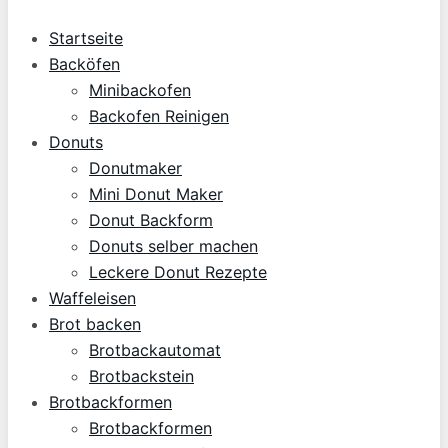
Startseite
Backöfen
Minibackofen
Backofen Reinigen
Donuts
Donutmaker
Mini Donut Maker
Donut Backform
Donuts selber machen
Leckere Donut Rezepte
Waffeleisen
Brot backen
Brotbackautomat
Brotbackstein
Brotbackformen
Brotbackformen