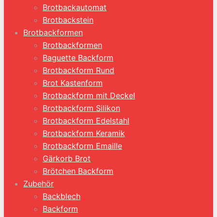
Brotbackautomat
Brotbackstein
Brotbackformen
Brotbackformen
Baguette Backform
Brotbackform Rund
Brot Kastenform
Brotbackform mit Deckel
Brotbackform Silikon
Brotbackform Edelstahl
Brotbackform Keramik
Brotbackform Emaille
Gärkorb Brot
Brötchen Backform
Zubehör
Backblech
Backform