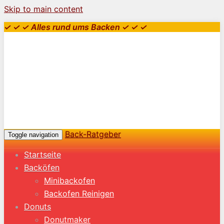
Skip to main content
✓ ✓ ✓ Alles rund ums Backen ✓ ✓ ✓
Back-Ratgeber
Toggle navigation
Startseite
Backöfen
Minibackofen
Backofen Reinigen
Donuts
Donutmaker