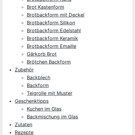
Brot Kastenform
Brotbackform mit Deckel
Brotbackform Silikon
Brotbackform Edelstahl
Brotbackform Keramik
Brotbackform Emaille
Gärkorb Brot
Brötchen Backform
Zubehör
Backblech
Backform
Teigrolle mit Muster
Geschenktipps
Kuchen im Glas
Backmischung im Glas
Zutaten
Rezepte