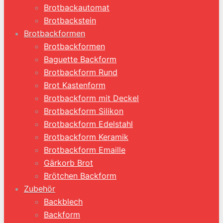
Brotbackautomat
Brotbackstein
Brotbackformen
Brotbackformen
Baguette Backform
Brotbackform Rund
Brot Kastenform
Brotbackform mit Deckel
Brotbackform Silikon
Brotbackform Edelstahl
Brotbackform Keramik
Brotbackform Emaille
Gärkorb Brot
Brötchen Backform
Zubehör
Backblech
Backform