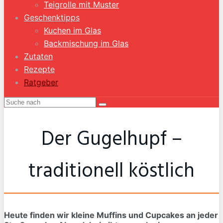
Teigrolle mit Muster
Geschenktipps
Kuchen im Glas
Backmischung im Glas
Zutaten
Rezepte
Ratgeber
Der Gugelhupf –
traditionell köstlich
Heute finden wir kleine Muffins und Cupcakes an jeder