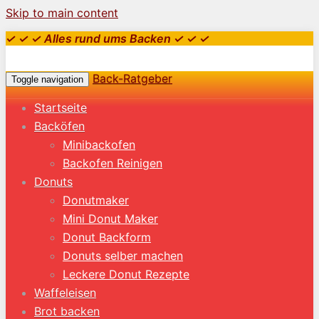
Skip to main content
✓ ✓ ✓ Alles rund ums Backen ✓ ✓ ✓
Back-Ratgeber
Toggle navigation
Startseite
Backöfen
Minibackofen
Backofen Reinigen
Donuts
Donutmaker
Mini Donut Maker
Donut Backform
Donuts selber machen
Leckere Donut Rezepte
Waffeleisen
Brot backen