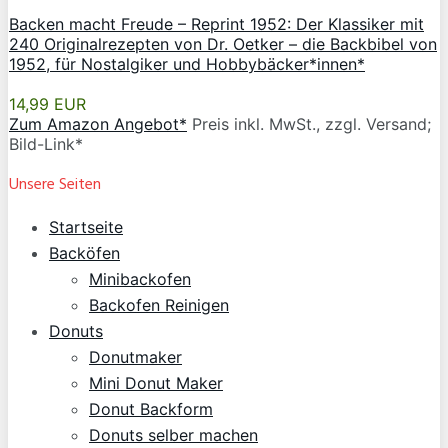
Backen macht Freude – Reprint 1952: Der Klassiker mit
240 Originalrezepten von Dr. Oetker – die Backbibel von
1952, für Nostalgiker und Hobbybäcker*innen*
14,99 EUR
Zum Amazon Angebot*
Preis inkl. MwSt., zzgl. Versand;
Bild-Link*
Unsere Seiten
Startseite
Backöfen
Minibackofen
Backofen Reinigen
Donuts
Donutmaker
Mini Donut Maker
Donut Backform
Donuts selber machen