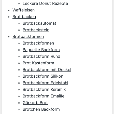
Leckere Donut Rezepte
Waffeleisen
Brot backen
Brotbackautomat
Brotbackstein
Brotbackformen
Brotbackformen
Baguette Backform
Brotbackform Rund
Brot Kastenform
Brotbackform mit Deckel
Brotbackform Silikon
Brotbackform Edelstahl
Brotbackform Keramik
Brotbackform Emaille
Gärkorb Brot
Brötchen Backform