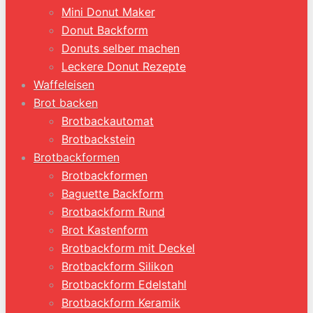
Mini Donut Maker
Donut Backform
Donuts selber machen
Leckere Donut Rezepte
Waffeleisen
Brot backen
Brotbackautomat
Brotbackstein
Brotbackformen
Brotbackformen
Baguette Backform
Brotbackform Rund
Brot Kastenform
Brotbackform mit Deckel
Brotbackform Silikon
Brotbackform Edelstahl
Brotbackform Keramik