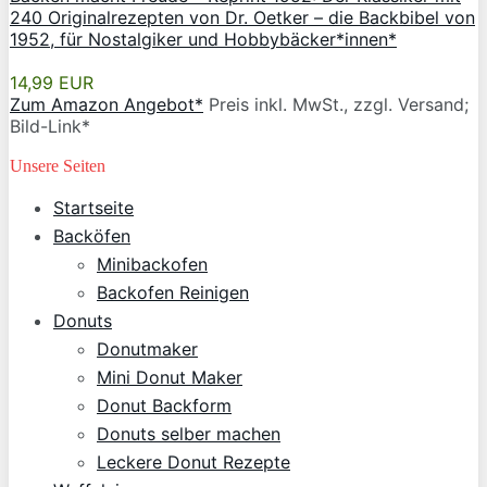
240 Originalrezepten von Dr. Oetker – die Backbibel von
1952, für Nostalgiker und Hobbybäcker*innen*
14,99 EUR
Zum Amazon Angebot*
Preis inkl. MwSt., zzgl. Versand;
Bild-Link*
Unsere Seiten
Startseite
Backöfen
Minibackofen
Backofen Reinigen
Donuts
Donutmaker
Mini Donut Maker
Donut Backform
Donuts selber machen
Leckere Donut Rezepte