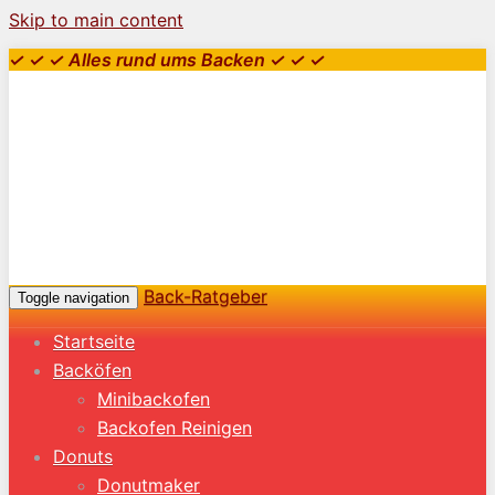
Skip to main content
✓ ✓ ✓ Alles rund ums Backen ✓ ✓ ✓
Back-Ratgeber
Toggle navigation
Startseite
Backöfen
Minibackofen
Backofen Reinigen
Donuts
Donutmaker