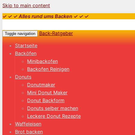
Skip to main content
✓ ✓ ✓ Alles rund ums Backen ✓ ✓ ✓
Back-Ratgeber
Toggle navigation
Startseite
Backöfen
Minibackofen
Backofen Reinigen
Donuts
Donutmaker
Mini Donut Maker
Donut Backform
Donuts selber machen
Leckere Donut Rezepte
Waffeleisen
Brot backen