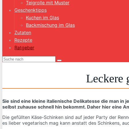
Teigrolle mit Muster
Geschenktipps
Kuchen im Glas
Backmischung im Glas
Zutaten
Rezepte
Ratgeber
Leckere 
Sie sind eine kleine italienische Delikatesse die man in
selbst zuhause schnell hin bekommt. Daher hier eine A
Die gefüllten Käse-Schinken sind auf jeder Party der Ren
es lieber vegetarisch mag kann anstatt des Schinkens, auc