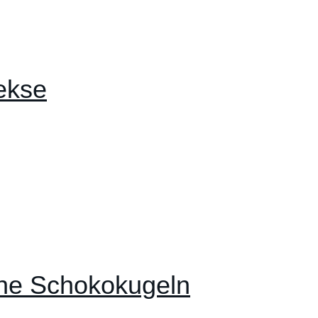
ekse
che Schokokugeln